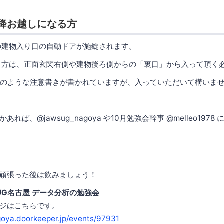
以降お越しになる方
の建物入り口の自動ドアが施錠されます。
る方は、正面玄関右側や建物後ろ側からの「裏口」から入って頂く
禁"のような注意書きが書かれていますが、入っていただいて構いま
れば、@jawsug_nagoya や10月勉強会幹事 @melleo197
頑張った後は飲みましょう！
UG名古屋 データ分析の勉強会
ジはこちらです。
goya.doorkeeper.jp/events/97931