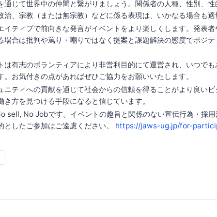
を通じて世界中の仲間と繋がりましょう。関係者の人種、性別、性
政治、宗教（または無宗教）などに係る表現は、いかなる場合も適
エイティブで前向きな発言がイベントをより楽しくします。発表者
る場合は批判や罵り・嘲りではなく提案と課題解決の態度でポジテ
トは有志のボランティアにより非営利目的にて運営され、いつでも
す。お気付きの点があればぜひご協力をお願いいたします。
ュニティへの貢献を通じて社会からの信頼を得ることがより良いビ
働き方を見つける手段になると信じています。
はNo sell, No Jobです。イベントの趣旨と関係のない宣伝行為・
的としたご参加はご遠慮ください。
https://jaws-ug.jp/for-partic