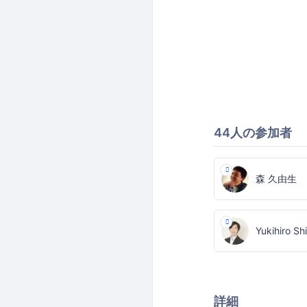
44人の参加者
森 久由生
Yukihiro Sh
詳細