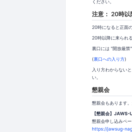
ください。
注意： 20時
20時になると正面
20時以降に来られ
裏口には "開放厳
(
裏口への入り方
)
入り方わからないとかあ
い。
懇親会
懇親会もあります。
【懇親会】JAWS-
懇親会申し込みペー
https://jawsug-na