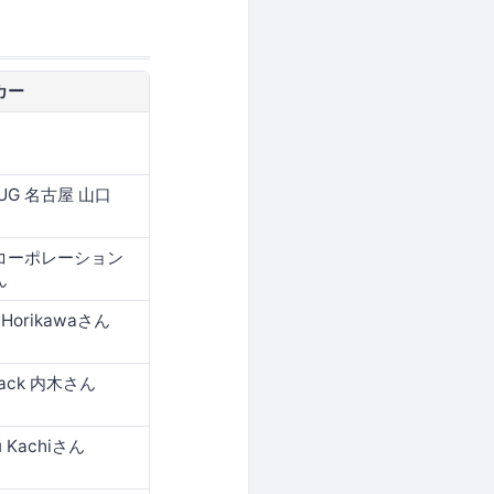
カー
-UG 名古屋 山口
コーポレーション
ん
o Horikawaさん
pack 内木さん
u Kachiさん