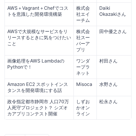
AWS＋Vagrant＋Chefでコス
株式会
Daiki
トを意識した開発環境構築
社エイ
Okazakiさん
ーチム
AWSで大規模なサービスをリ
株式会
田中優之さん
リースするときに気をつけたい
社スー
こと
パーア
プリ
画像処理をAWS Lambdaの
ワンダ
村田さん
Pythonで！
ープラ
ネット
Amazon EC2 スポットインス
Misoca
水野さん
タンスを開発環境にする話
政令指定都市静岡市 人口70万
しずお
松永さん
人死守プロジェクト？ シズオ
かオン
カアプリコンテスト開催
ライン