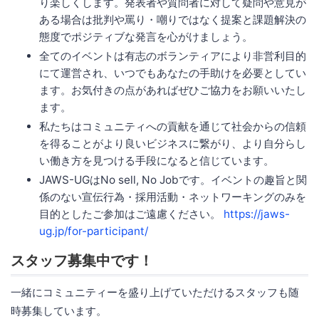
り楽しくします。発表者や質問者に対して疑問や意見が
ある場合は批判や罵り・嘲りではなく提案と課題解決の
態度でポジティブな発言を心がけましょう。
全てのイベントは有志のボランティアにより非営利目的
にて運営され、いつでもあなたの手助けを必要としてい
ます。お気付きの点があればぜひご協力をお願いいたし
ます。
私たちはコミュニティへの貢献を通じて社会からの信頼
を得ることがより良いビジネスに繋がり、より自分らし
い働き方を見つける手段になると信じています。
JAWS-UGはNo sell, No Jobです。イベントの趣旨と関
係のない宣伝行為・採用活動・ネットワーキングのみを
目的としたご参加はご遠慮ください。
https://jaws-
ug.jp/for-participant/
スタッフ募集中です！
一緒にコミュニティーを盛り上げていただけるスタッフも随
時募集しています。