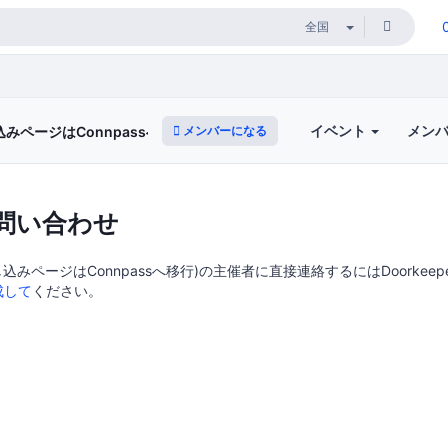
イベント
メン
メンバーになる
込みページはConnpassへ移行)
問い合わせ
し込みページはConnpassへ移行)の主催者に直接連絡するにはDoorkeep
成して
ください。